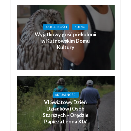
AKTUALNOŚCI
KUTNO
Wyjątkowy gość półkolonii
w Kutnowskim Domu
Kultury
AKTUALNOŚCI
VI Światowy Dzień
Dziadków i Osób
Starszych – Orędzie
Papieża Leona XIV