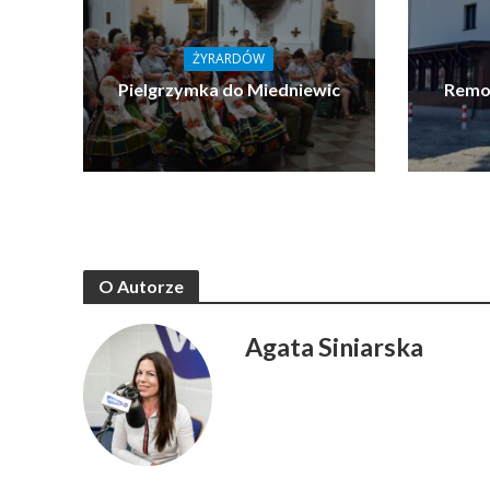
ŻYRARDÓW
Pielgrzymka do Miedniewic
Remon
O Autorze
Agata Siniarska