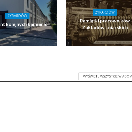
ŻYRARDÓW
ŻYRARDÓW
Pamiątki pracowników
t kolejnych kamienic
Zakładów Lniarskich
WYŚWIETL WSZYSTKIE WIADOM