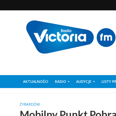
AKTUALNOŚCI
RADIO
AUDYCJE
LISTY 
ŻYRARDÓW
Mobilny Punkt Pobra