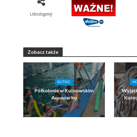
Udostępnij!
Zobacz także
KUTNO
AK
Półkolonie w Kutnowskim
Wyjątk
Aquaparku
Kutn