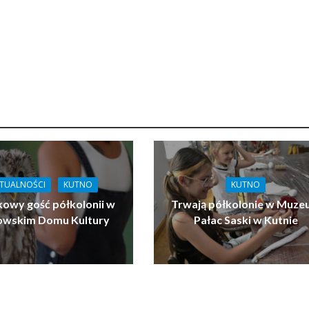
TUALNOŚCI
KUTNO
KUTNO
owy gość półkolonii w
Trwają półkolonie w Muz
owskim Domu Kultury
Pałac Saski w Kutnie