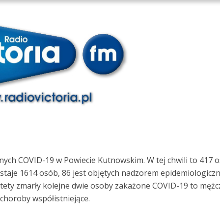
ych COVID-19 w Powiecie Kutnowskim. W tej chwili to 417 o
ostaje 1614 osób, 86 jest objętych nadzorem epidemiologicz
estety zmarły kolejne dwie osoby zakażone COVID-19 to mężc
i choroby współistniejące.