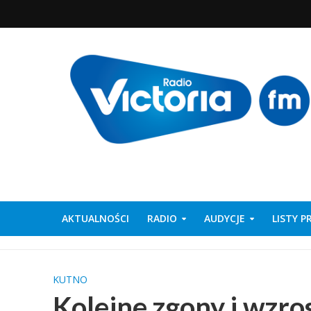
AKTUALNOŚCI
RADIO
AUDYCJE
LISTY 
KUTNO
Kolejne zgony i wzro