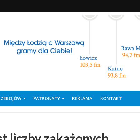
PRZEBOJÓW
PATRONATY
REKLAMA
KONTAKT
st liczby zakażonych