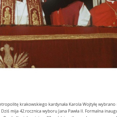
etropolitę krakowskiego kardynała Karola Wojtyłę wybrano
. Dziś mija 42.rocznica wyboru Jana Pawła II. Formalna inaug