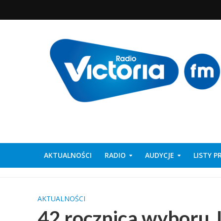
AKTUALNOŚCI
RADIO
AUDYCJE
LISTY 
AKTUALNOŚCI
42.rocznica wyboru J