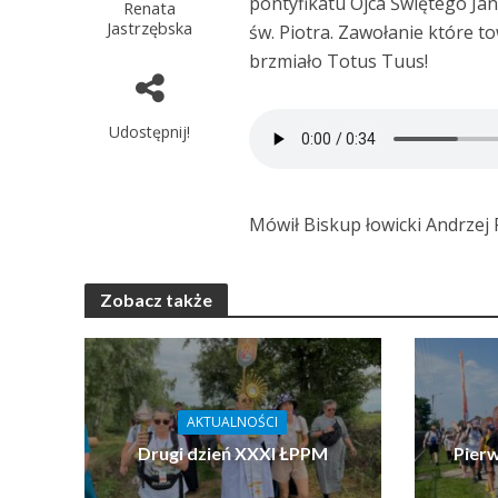
pontyfikatu Ojca Świętego Jan
Renata
Jastrzębska
św. Piotra. Zawołanie które 
brzmiało Totus Tuus!
Udostępnij!
Mówił Biskup łowicki Andrzej 
Zobacz także
AKTUALNOŚCI
Drugi dzień XXXI ŁPPM
Pier