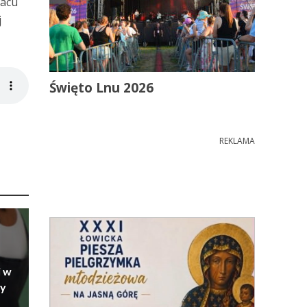
lacu
j
Święto Lnu 2026
REKLAMA
i w
ry