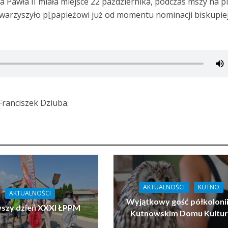
a Pawła II miała miejsce 22 października, podczas mszy na p
towarzyszyło p[papieżowi już od momentu nominacji biskupie
Franciszek Dziuba.
AKTUALNOŚCI
KUTNO
AKTUALNOŚCI
Wyjątkowy gość półkoloni
wszy dzień XXXI ŁPPM
Kutnowskim Domu Kultu