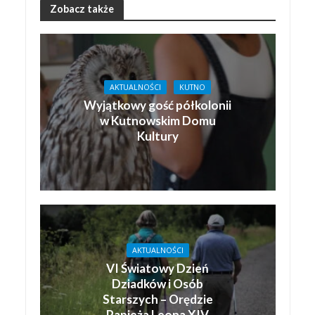
Zobacz także
AKTUALNOŚCI
KUTNO
Wyjątkowy gość półkolonii
w Kutnowskim Domu
Kultury
AKTUALNOŚCI
VI Światowy Dzień
Dziadków i Osób
Starszych – Orędzie
Papieża Leona XIV