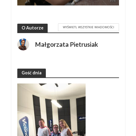
WYŚWIETL WSZYSTKIE WIADOMOŚCI
O Autorze
Małgorzata Pietrusiak
Gość dnia