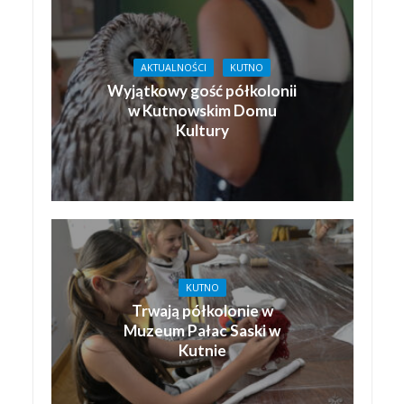
AKTUALNOŚCI
KUTNO
Wyjątkowy gość półkolonii
w Kutnowskim Domu
Kultury
KUTNO
Trwają półkolonie w
Muzeum Pałac Saski w
Kutnie