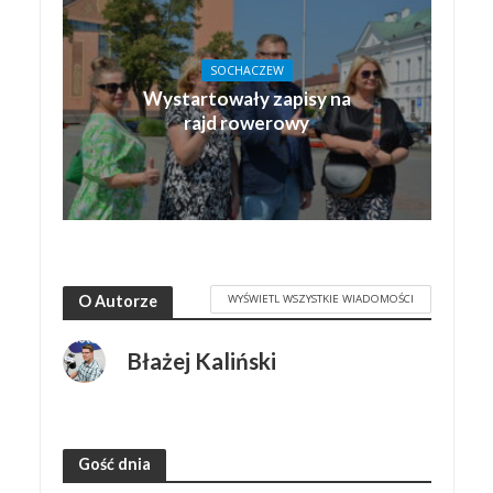
SOCHACZEW
Wystartowały zapisy na
rajd rowerowy
WYŚWIETL WSZYSTKIE WIADOMOŚCI
O Autorze
Błażej Kaliński
Gość dnia