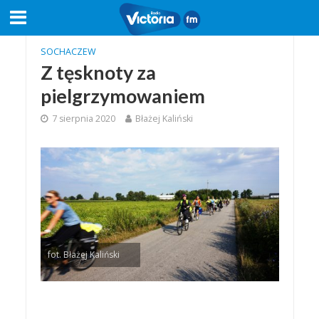
SOCHACZEW
Z tęsknoty za
pielgrzymowaniem
7 sierpnia 2020
Błażej Kaliński
fot. Błażej Kaliński