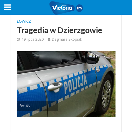
ŁOWICZ
Tragedia w Dzierzgowie
19 lipca 2020
Dagmara Skopiak
fot. RV