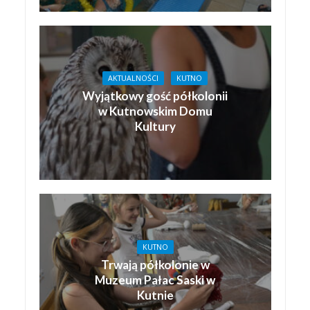
AKTUALNOŚCI
KUTNO
Wyjątkowy gość półkolonii
w Kutnowskim Domu
Kultury
KUTNO
Trwają półkolonie w
Muzeum Pałac Saski w
Kutnie