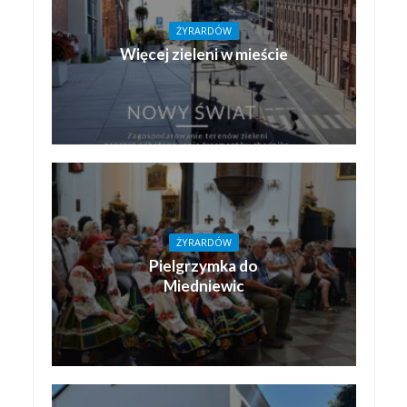
ŻYRARDÓW
Więcej zieleni w mieście
ŻYRARDÓW
Pielgrzymka do
Miedniewic