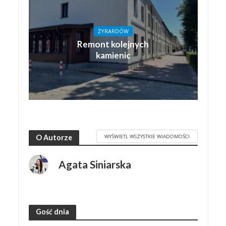
ŻYRARDÓW
Remont kolejnych
kamienic
WYŚWIETL WSZYSTKIE WIADOMOŚCI
O Autorze
Agata Siniarska
Gość dnia