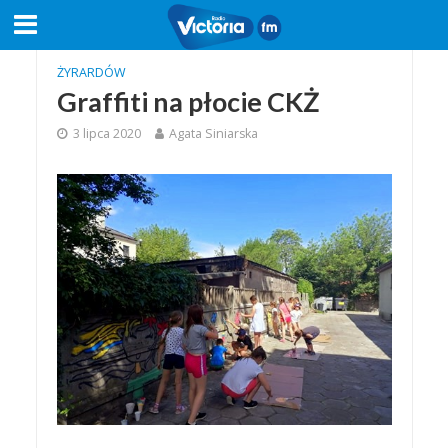
ŻYRARDÓW
Graffiti na płocie CKŻ
3 lipca 2020
Agata Siniarska