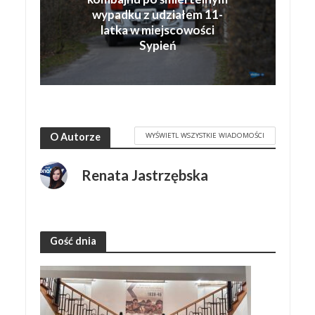
wypadku z udziałem 11-
latka w miejscowości
Sypień
WYŚWIETL WSZYSTKIE WIADOMOŚCI
O Autorze
Renata Jastrzębska
Gość dnia