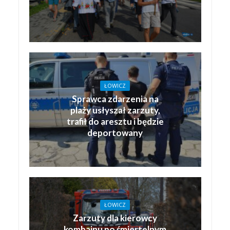
ŁOWICZ
Sprawca zdarzenia na
plaży usłyszał zarzuty,
trafił do aresztu i będzie
deportowany
ŁOWICZ
Zarzuty dla kierowcy
kombajnu po śmiertelnym