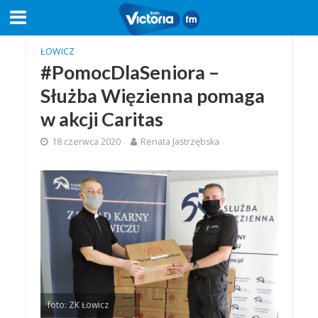
ŁOWICZ
#PomocDlaSeniora –
Służba Więzienna pomaga
w akcji Caritas
18 czerwca 2020
Renata Jastrzębska
foto: ZK Łowicz