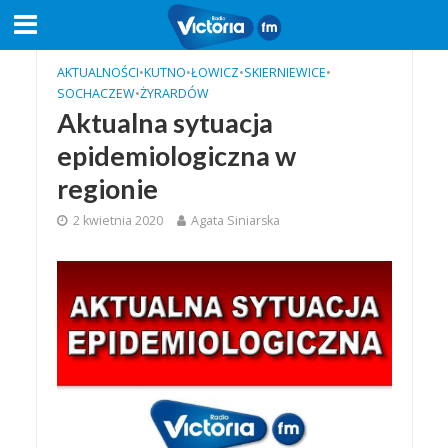
AKTUALNOŚCI
•
KUTNO
•
ŁOWICZ
•
SKIERNIEWICE
•
SOCHACZEW
•
ŻYRARDÓW
Aktualna sytuacja
epidemiologiczna w
regionie
2 kwietnia 2020
Agata Siniarska