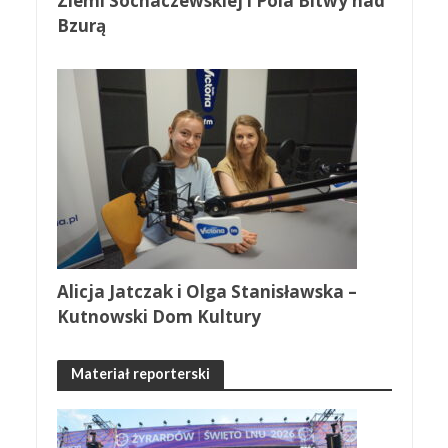
Ziemi Sochaczewskiej i Pola Bitwy nad
Bzurą
Alicja Jatczak i Olga Stanisławska –
Kutnowski Dom Kultury
Materiał reporterski