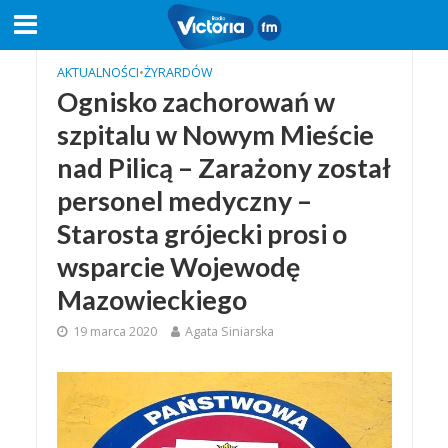
AKTUALNOŚCI
•
ŻYRARDÓW
Ognisko zachorowań w
szpitalu w Nowym Mieście
nad Pilicą – Zarażony został
personel medyczny –
Starosta grójecki prosi o
wsparcie Wojewodę
Mazowieckiego
19 marca 2020
Agata Siniarska