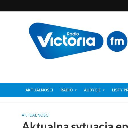
AKTUALNOŚCI
RADIO
AUDYCJE
LISTY 
AKTUALNOŚCI
Aktualna sytuacja e