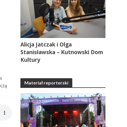
Alicja Jatczak i Olga
Stanisławska – Kutnowski Dom
Kultury
m
Materiał reporterski
yczą