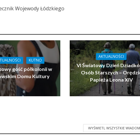
ecznik Wojewody Łódzkiego
AKTUALNOŚCI
TUALNOŚCI
KUTNO
VI Światowy Dzień Dziadkó
owy gość półkolonii w
Osób Starszych – Orędzi
owskim Domu Kultury
Papieża Leona XIV
WYŚWIETL WSZYSTKIE WIADOM