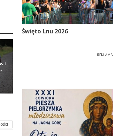
Święto Lnu 2026
REKLAMA
w i
e
OŚCI