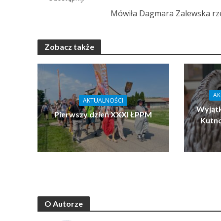
Mówiła Dagmara Zalewska rz
Zobacz także
AK
AKTUALNOŚCI
Wyjątk
Pierwszy dzień XXXI ŁPPM
Kutn
O Autorze