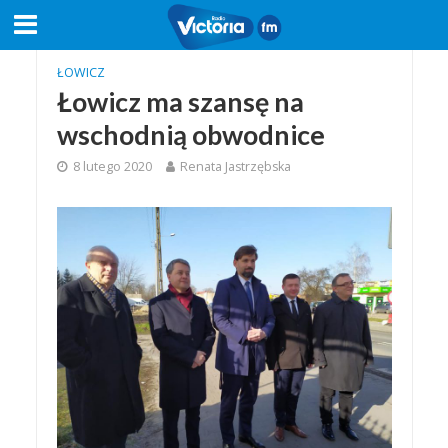
ŁOWICZ
Łowicz ma szansę na
wschodnią obwodnice
8 lutego 2020
Renata Jastrzębska