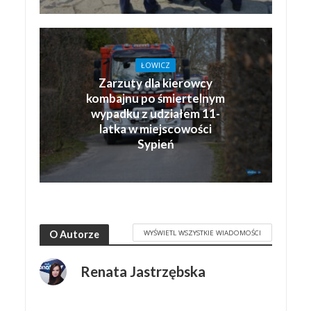
ŁOWICZ
Zarzuty dla kierowcy
kombajnu po śmiertelnym
wypadku z udziałem 11-
latka w miejscowości
Sypień
WYŚWIETL WSZYSTKIE WIADOMOŚCI
O Autorze
Renata Jastrzębska