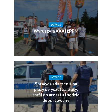
ŁOWICZ
Wyruszyła XXXI ŁPPM
ŁOWICZ
Sprawca zdarzenia na
plaży usłyszał zarzuty,
trafił do aresztu i będzie
deportowany