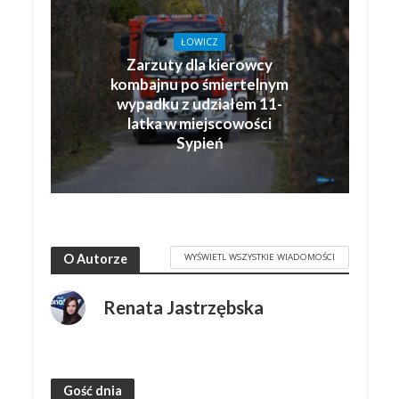
ŁOWICZ
Zarzuty dla kierowcy
kombajnu po śmiertelnym
wypadku z udziałem 11-
latka w miejscowości
Sypień
WYŚWIETL WSZYSTKIE WIADOMOŚCI
O Autorze
Renata Jastrzębska
Gość dnia