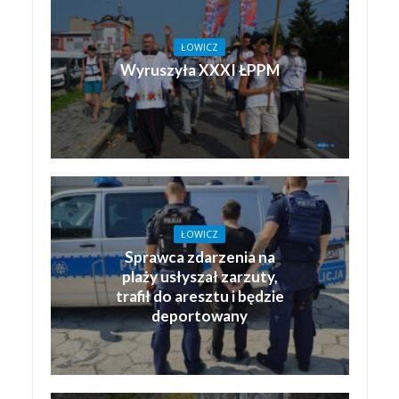
ŁOWICZ
Wyruszyła XXXI ŁPPM
ŁOWICZ
Sprawca zdarzenia na
plaży usłyszał zarzuty,
trafił do aresztu i będzie
deportowany