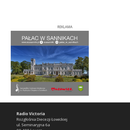
REKLAMA
Radio Victoria
Rozgłośnia Diecezji Łowickiej
ul. Seminaryjna 6a