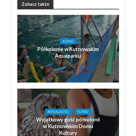
Zobacz także
KUTNO
Półkolonie w Kutnowskim
Aquaparku
AKTUALNOŚCI
KUTNO
Wyjątkowy gość półkolonii
w Kutnowskim Domu
Kultury