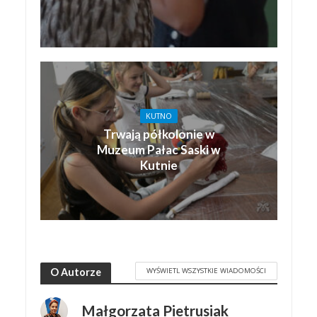
KUTNO
Trwają półkolonie w
Muzeum Pałac Saski w
Kutnie
WYŚWIETL WSZYSTKIE WIADOMOŚCI
O Autorze
Małgorzata Pietrusiak