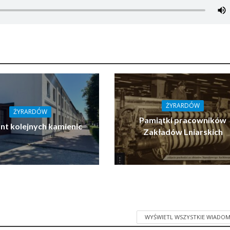
ŻYRARDÓW
ŻYRARDÓW
Pamiątki pracowników
t kolejnych kamienic
Zakładów Lniarskich
WYŚWIETL WSZYSTKIE WIADOM