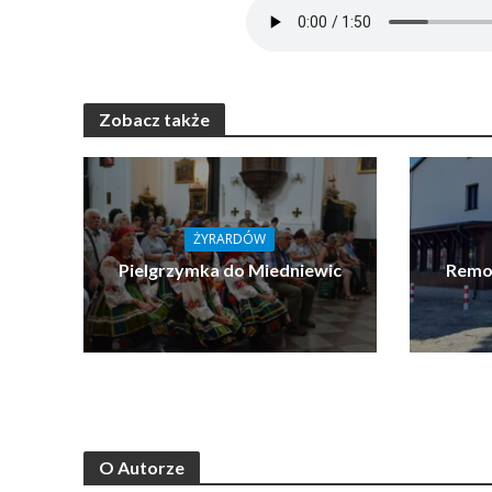
Zobacz także
ŻYRARDÓW
Pielgrzymka do Miedniewic
Remon
O Autorze