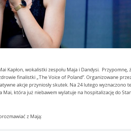
i Kapłon, wokalistki zespołu Maja i Dandysi. Przypomnę, 
 zdrowie finalistki „The Voice of Poland”. Organizowane prze
tatywne akcje przyniosły skutek. Na 24 lutego wyznaczono t
upa Mai, która już niebawem wylatuje na hospitalizację do St
porozmawiać z Mają: