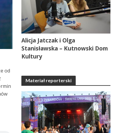
Alicja Jatczak i Olga
Stanisławska – Kutnowski Dom
Kultury
że od
z
Materiał reporterski
ermin
anów