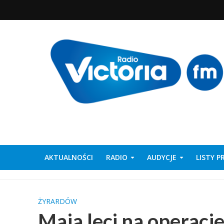
AKTUALNOŚCI
RADIO
AUDYCJE
LISTY 
ŻYRARDÓW
Maja leci na operacj