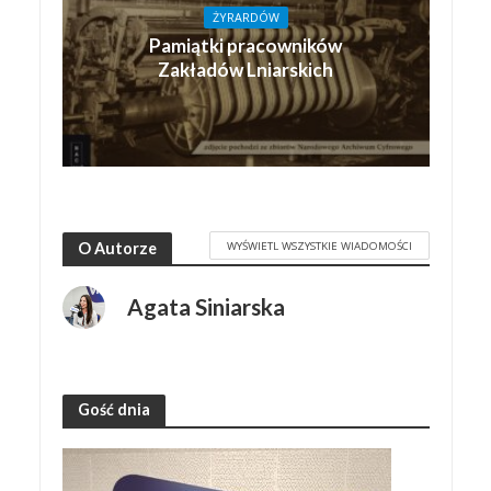
ŻYRARDÓW
Pamiątki pracowników
Zakładów Lniarskich
WYŚWIETL WSZYSTKIE WIADOMOŚCI
O Autorze
Agata Siniarska
Gość dnia