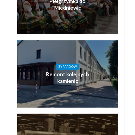
Pielgrzymka do
Miedniewic
ŻYRARDÓW
Remont kolejnych
kamienic