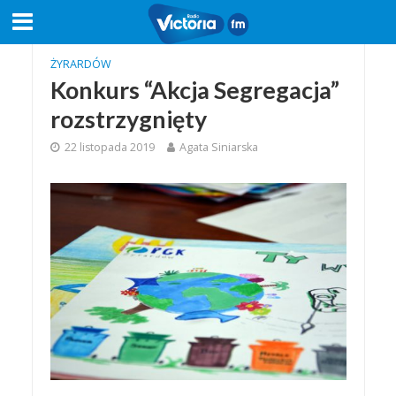
ŻYRARDÓW
Konkurs “Akcja Segregacja”
rozstrzygnięty
22 listopada 2019
Agata Siniarska