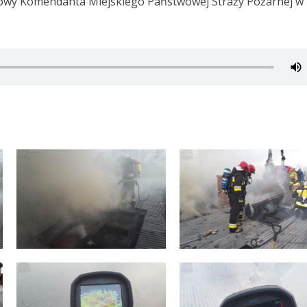
asowy Komendanta Miejskiego Państwowej Straży Pożarnej w