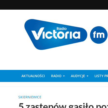
AKTUALNOŚCI
RADIO
AUDYCJE
LISTY 
SKIERNIEWICE
5 zastępów gasiło p