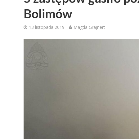
Bolimów
13 listopada 2019
Magda Grajnert