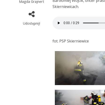
Bartłomiej Wójcik, oficer pr
Magda Grajnert
Skierniewicach.
Udostępnij!
fot. PSP Skierniewice