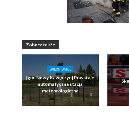
Zobacz także
SKIERNIEWICE
[gm. Nowy Kawęczyn] Powstaje
Sku
automatyczna stacja
meteorologiczna