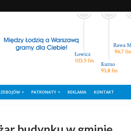
PRZEBOJÓW
PATRONATY
REKLAMA
KONTAKT
ożar budynku w gminie