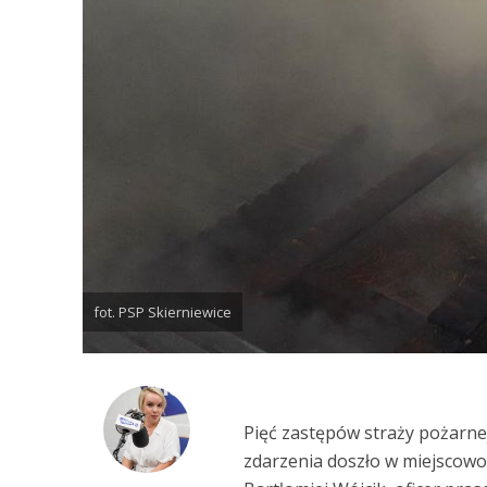
fot. PSP Skierniewice
Pięć zastępów straży pożarn
zdarzenia doszło w miejscowo