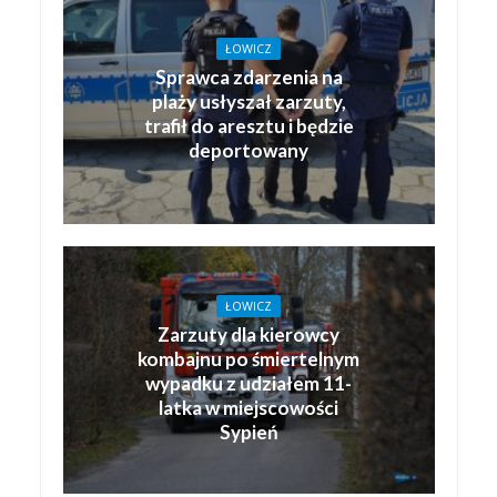
ŁOWICZ
Sprawca zdarzenia na
plaży usłyszał zarzuty,
trafił do aresztu i będzie
deportowany
ŁOWICZ
Zarzuty dla kierowcy
kombajnu po śmiertelnym
wypadku z udziałem 11-
latka w miejscowości
Sypień