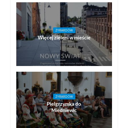
ŻYRARDÓW
Więcej zieleni w mieście
ŻYRARDÓW
Pielgrzymka do
Miedniewic