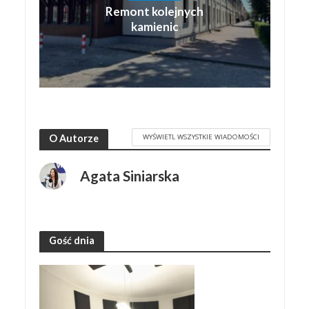
Remont kolejnych
kamienic
WYŚWIETL WSZYSTKIE WIADOMOŚCI
O Autorze
Agata Siniarska
Gość dnia