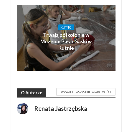
KUTNO
Trwają półkolonie w
Muzeum Pałac Saski w
Kutnie
WYŚWIETL WSZYSTKIE WIADOMOŚCI
O Autorze
Renata Jastrzębska