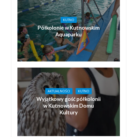
KUTNO
Półkolonie w Kutnowskim
Aquaparku
AKTUALNOŚCI
KUTNO
Wyjątkowy gość półkolonii
w Kutnowskim Domu
Kultury