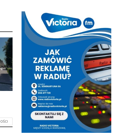
ic
OŚCI