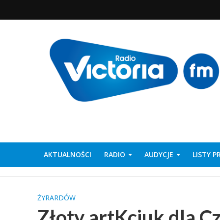
AKTUALNOŚCI
RADIO
AUDYCJE
LISTY 
ŻYRARDÓW
Złoty artKciuk dla 