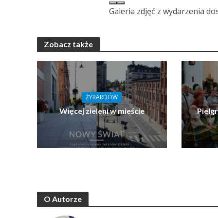
Galeria zdjęć z wydarzenia do
Zobacz także
ŻYRARDÓW
Więcej zieleni w mieście
Pielg
O Autorze