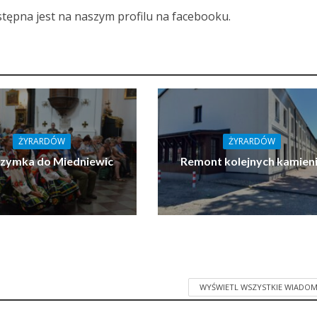
stępna jest na naszym profilu na facebooku.
ŻYRARDÓW
ŻYRARDÓW
rzymka do Miedniewic
Remont kolejnych kamien
WYŚWIETL WSZYSTKIE WIADOM