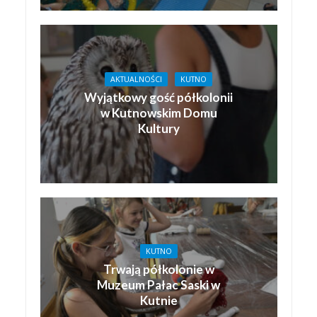
AKTUALNOŚCI
KUTNO
Wyjątkowy gość półkolonii
w Kutnowskim Domu
Kultury
KUTNO
Trwają półkolonie w
Muzeum Pałac Saski w
Kutnie