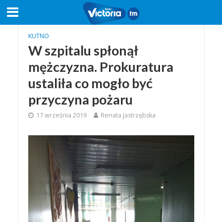
KUTNO
W szpitalu spłonął
mężczyzna. Prokuratura
ustaliła co mogło być
przyczyna pożaru
17 września 2019
Renata Jastrzębska