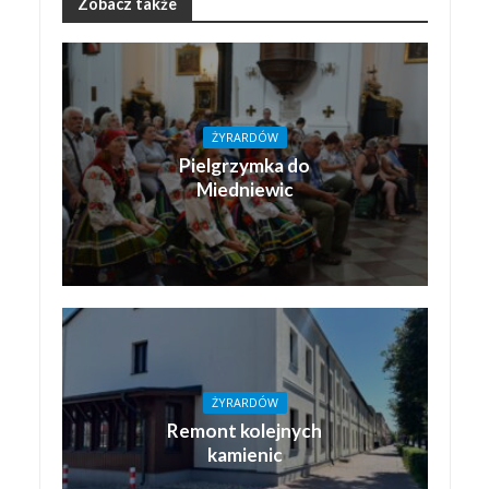
Zobacz także
ŻYRARDÓW
Pielgrzymka do
Miedniewic
ŻYRARDÓW
Remont kolejnych
kamienic