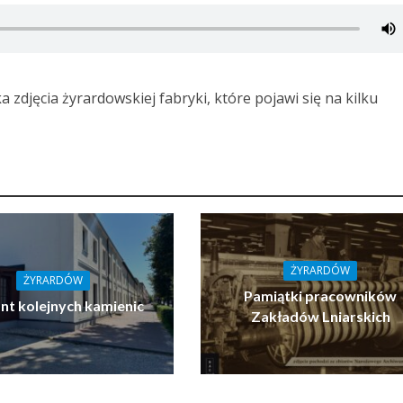
 zdjęcia żyrardowskiej fabryki, które pojawi się na kilku
ŻYRARDÓW
ŻYRARDÓW
Pamiątki pracowników
t kolejnych kamienic
Zakładów Lniarskich