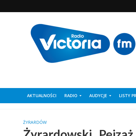
AKTUALNOŚCI
RADIO
AUDYCJE
LISTY 
ŻYRARDÓW
Żyrardowski „Pejzaż 