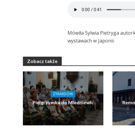
Mówiła Sylwia Pietryga autorka
wystawach w Japonii.
Zobacz także
ŻYRARDÓW
Pielgrzymka do Miedniewic
Remon