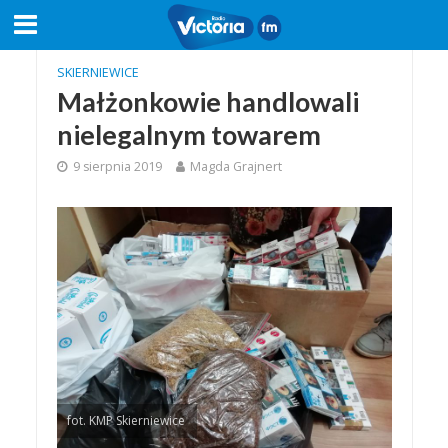
SKIERNIEWICE
Małżonkowie handlowali
nielegalnym towarem
9 sierpnia 2019
Magda Grajnert
fot. KMP Skierniewice