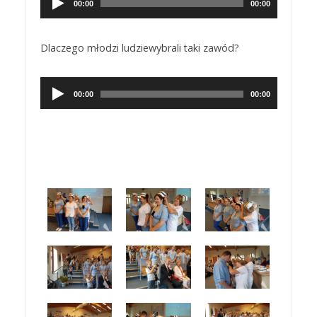
plików
00:00
00:00
dźwiękowych
Dlaczego młodzi ludziewybrali taki zawód?
Odtwarzacz
plików
00:00
00:00
dźwiękowych