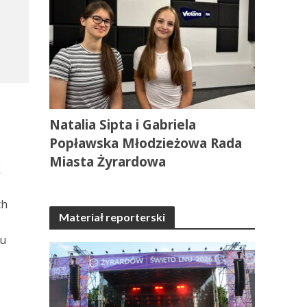
Natalia Sipta i Gabriela
Popławska Młodzieżowa Rada
Miasta Żyrardowa
k
ch
Materiał reporterski
gu