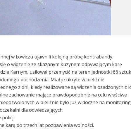
ennej w Łowiczu ujawnili kolejną próbę kontrabandy.
 się o widzenie ze skazanym kuzynem odbywającym karę
dzie Karnym, usiłował przemycić na teren jednostki 66 sztu
adomego pochodzenia. Miał je ukryte w bieliźnie.
ednego z dni, kiedy realizowane są widzenia osadzonych z i
uralne zachowanie mające prawdopodobnie na celu właściwe
iedozwolonych w bieliźnie było już widoczne na monitorin
oczekalni dla odwiedzających.
olicji.
e karą do trzech lat pozbawienia wolności.