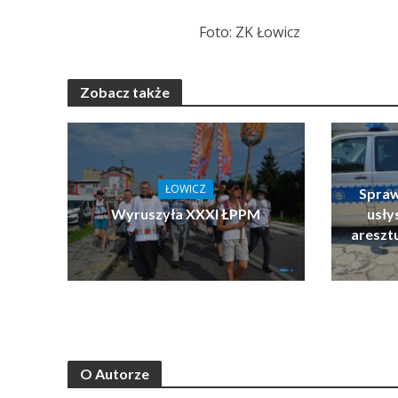
Foto: ZK Łowicz
Zobacz także
ŁOWICZ
Spraw
Wyruszyła XXXI ŁPPM
usłys
areszt
O Autorze