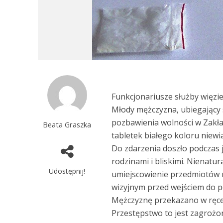
Funkcjonariusze służby więzi
Młody mężczyzna, ubiegający
pozbawienia wolności w Zakła
Beata Graszka
tabletek białego koloru niewi
Do zdarzenia doszło podczas j
rodzinami i bliskimi. Nienat
Udostępnij!
umiejscowienie przedmiotów n
wizyjnym przed wejściem do p
Mężczyznę przekazano w ręce p
Przestępstwo to jest zagrożon