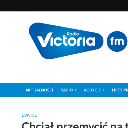
AKTUALNOŚCI
RADIO
AUDYCJE
LISTY 
ŁOWICZ
Chciał przemycić na