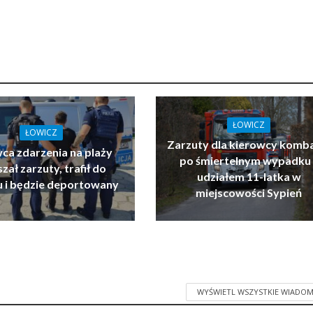
ŁOWICZ
ŁOWICZ
Zarzuty dla kierowcy komb
ca zdarzenia na plaży
po śmiertelnym wypadku 
zał zarzuty, trafił do
udziałem 11-latka w
u i będzie deportowany
miejscowości Sypień
WYŚWIETL WSZYSTKIE WIADOM