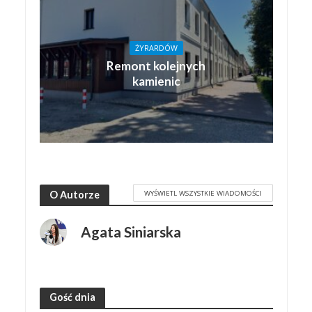
ŻYRARDÓW
Remont kolejnych
kamienic
WYŚWIETL WSZYSTKIE WIADOMOŚCI
O Autorze
Agata Siniarska
Gość dnia