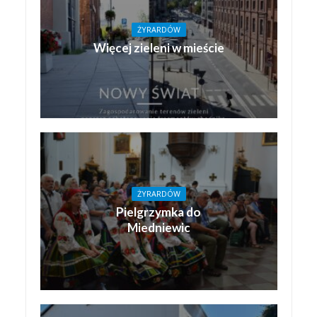
ŻYRARDÓW
Więcej zieleni w mieście
ŻYRARDÓW
Pielgrzymka do
Miedniewic