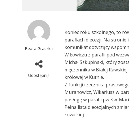
Koniec roku szkolnego, to r
parafiach diecezji. Na stronie
komunikat dotyczący wspomn
Beata Graszka
W Łowiczu z parafii pod wez
Michał Szkupiński, który zost
męczennika w Białej Rawskiej. I
Udostępnij!
królowej w Kutnie.
Z funkcji rzecznika prasowego 
Muranowicz, Wikariusz w parafi
posługę w parafii pw. św. Mac
Pełna lista diecezjalnych zmi
Łowickiej.