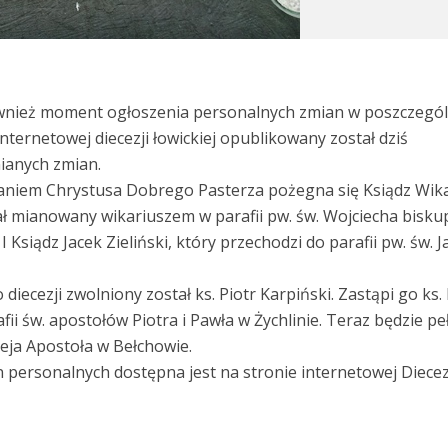
ównież moment ogłoszenia personalnych zmian w poszczegó
 internetowej diecezji łowickiej opublikowany został dziś
ianych zmian.
waniem Chrystusa Dobrego Pasterza pożegna się Ksiądz Wik
ał mianowany wikariuszem w parafii pw. św. Wojciecha biskup
 Ksiądz Jacek Zieliński, który przechodzi do parafii pw. św. J
diecezji zwolniony został ks. Piotr Karpiński. Zastąpi go ks.
i św. apostołów Piotra i Pawła w Żychlinie. Teraz będzie peł
ieja Apostoła w Bełchowie.
an personalnych dostępna jest na stronie internetowej Diecez