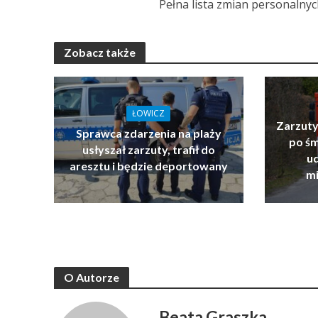
Pełna lista zmian personalnyc
Zobacz także
ŁOWICZ
Zarzuty
Sprawca zdarzenia na plaży
po ś
usłyszał zarzuty, trafił do
u
aresztu i będzie deportowany
mi
O Autorze
Beata Graszka