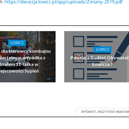
h:
https://diecezja.lowicz.pl/app/uploads/Zmiany-2019.pdf
ŁOWICZ
ŁOWICZ
 dla kierowcy kombajnu
miertelnym wypadku z
Powraca Budżet Obywatel
działem 11-latka w
Łowicza ?
ejscowości Sypień
WYŚWIETL WSZYSTKIE WIADOM