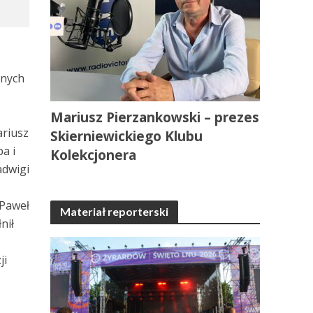
lnych
Mariusz Pierzankowski – prezes
ariusz
Skierniewickiego Klubu
a i
Kolekcjonera
adwigi
 Paweł
Materiał reporterski
nił
ji