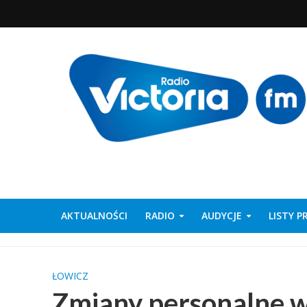
AKTUALNOŚCI
RADIO
AUDYCJE
LISTY 
ŁOWICZ
Zmiany personalne w 