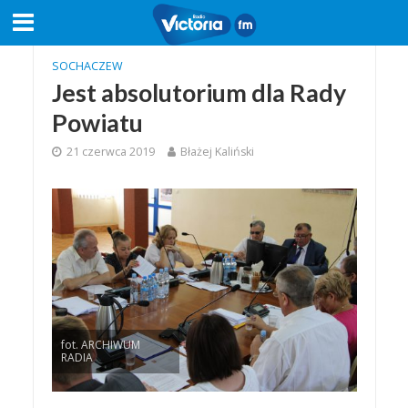
SOCHACZEW
Jest absolutorium dla Rady
Powiatu
21 czerwca 2019
Błażej Kaliński
fot. ARCHIWUM
RADIA