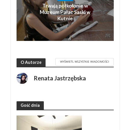
Trwają półkolonie w
Muzeum Pałac Saski w
Kutnie
WYŚWIETL WSZYSTKIE WIADOMOŚCI
O Autorze
Renata Jastrzębska
Gość dnia