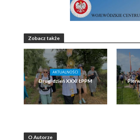
Zobacz także
AKTUALNOŚCI
Drugi dzień XXXI ŁPPM
Pier
O Autorze