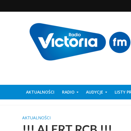
AKTUALNOŚCI
RADIO
AUDYCJE
LISTY 
AKTUALNOŚCI
!!! ALERT RCB !!!