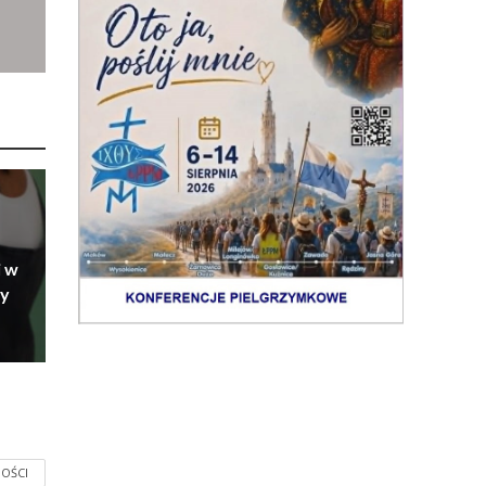
i w
ry
OŚCI