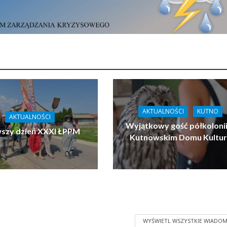
AKTUALNOŚCI
KUTNO
AKTUALNOŚCI
Wyjątkowy gość półkoloni
wszy dzień XXXI ŁPPM
Kutnowskim Domu Kultu
WYŚWIETL WSZYSTKIE WIADOM