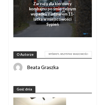
Zarzuty dla kierowcy
kombajnu po śmiertelnym
wypadku z udziałem 11-
latka w miejscowości
Sypień
WYŚWIETL WSZYSTKIE WIADOMOŚCI
O Autorze
Beata Graszka
Gość dnia