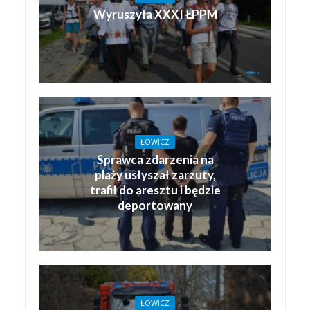
Wyruszyła XXXI ŁPPM
ŁOWICZ
Sprawca zdarzenia na
plaży usłyszał zarzuty,
trafił do aresztu i będzie
deportowany
ŁOWICZ