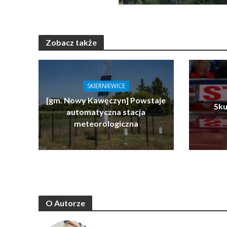
Zobacz także
SKIERNIEWICE
[gm. Nowy Kawęczyn] Powstaje
Sku
automatyczna stacja
meteorologiczna
O Autorze