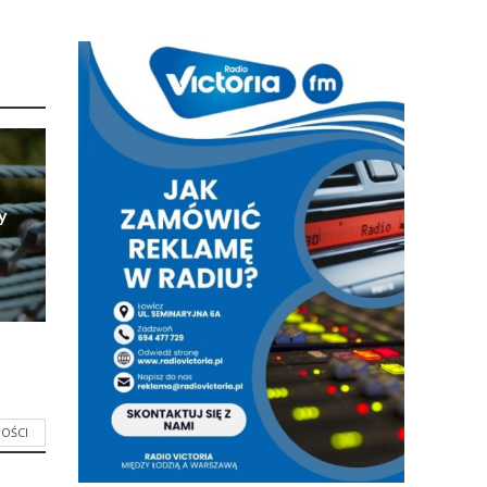
y
OŚCI