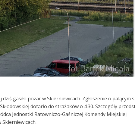
j dziś gasiło pożar w Skierniewicach. Zgłoszenie o palącym s
Skłodowskiej dotarło do strażaków o 4.30. Szczegóły przeds
wódca Jednostki Ratowniczo-Gaśniczej Komendy Miejskiej
 Skierniewicach.