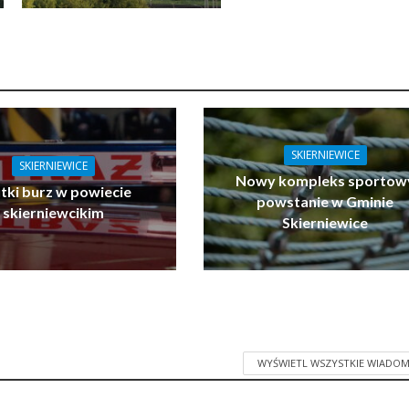
SKIERNIEWICE
SKIERNIEWICE
Nowy kompleks sportow
tki burz w powiecie
powstanie w Gminie
skierniewcikim
Skierniewice
WYŚWIETL WSZYSTKIE WIADOM