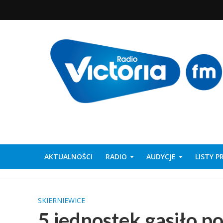
AKTUALNOŚCI
RADIO
AUDYCJE
LISTY 
SKIERNIEWICE
5 jednostek gasiło 