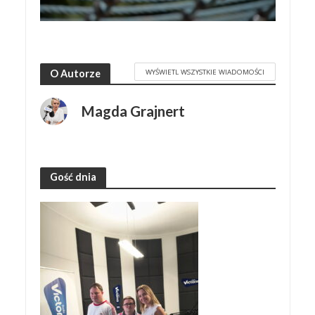
WYŚWIETL WSZYSTKIE WIADOMOŚCI
O Autorze
Magda Grajnert
Gość dnia