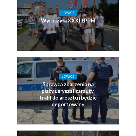
ŁOWICZ
Wyruszyła XXXI ŁPPM
ŁOWICZ
Sprawca zdarzenia na
plaży usłyszał zarzuty,
trafił do aresztu i będzie
deportowany