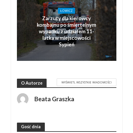
ŁOWICZ
Zarzuty dla kierowcy
kombajnu po śmiertelnym
wypadku z udziałem 11-
latka w miejscowości
Sypień
WYŚWIETL WSZYSTKIE WIADOMOŚCI
O Autorze
Beata Graszka
Gość dnia