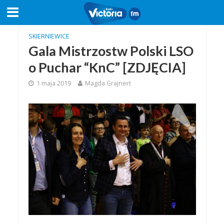
SKIERNIEWICE
Gala Mistrzostw Polski LSO
o Puchar “KnC” [ZDJĘCIA]
1 maja 2019
Magda Grajnert