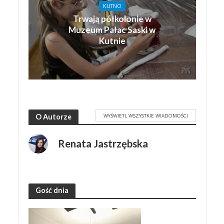
KUTNO
Trwają półkolonie w
Muzeum Pałac Saski w
Kutnie
WYŚWIETL WSZYSTKIE WIADOMOŚCI
O Autorze
Renata Jastrzębska
Gość dnia