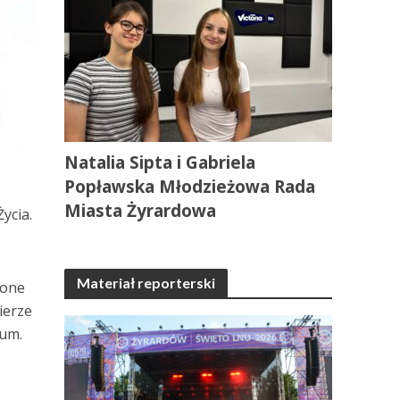
Natalia Sipta i Gabriela
Popławska Młodzieżowa Rada
Miasta Żyrardowa
ycia.
Materiał reporterski
zone
ierze
jum.