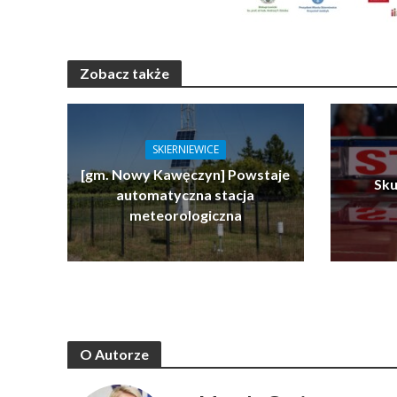
Zobacz także
SKIERNIEWICE
[gm. Nowy Kawęczyn] Powstaje
Sku
automatyczna stacja
meteorologiczna
O Autorze