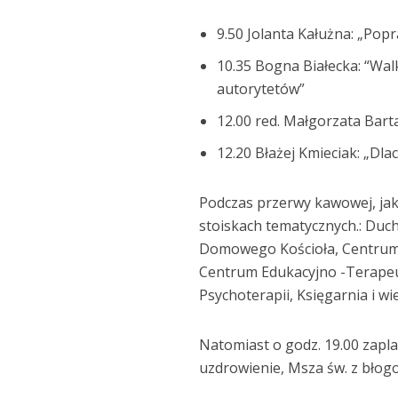
9.50 Jolanta Kałużna: „Popr
10.35 Bogna Białecka: “Wa
autorytetów”
12.00 red. Małgorzata Bart
12.20 Błażej Kmieciak: „Dla
Podczas przerwy kawowej, jak
stoiskach tematycznych.: Duc
Domowego Kościoła, Centrum 
Centrum Edukacyjno -Terapeut
Psychoterapii, Księgarnia i wi
Natomiast o godz. 19.00 zapla
uzdrowienie, Msza św. z błog