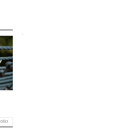
.
y
OŚCI