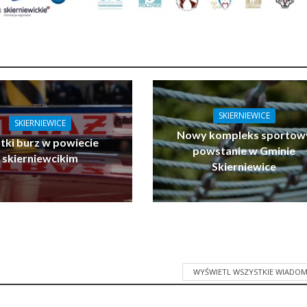
SKIERNIEWICE
SKIERNIEWICE
Nowy kompleks sportow
tki burz w powiecie
powstanie w Gminie
skierniewcikim
Skierniewice
WYŚWIETL WSZYSTKIE WIADOM