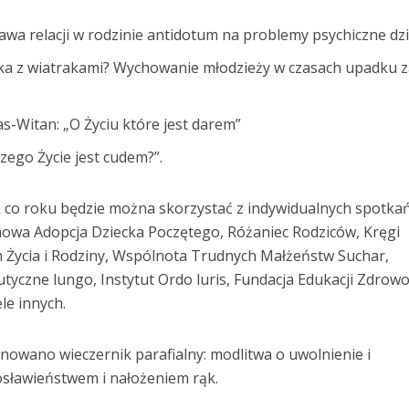
awa relacji w rodzinie antidotum na problemy psychiczne dzi
lka z wiatrakami? Wychowanie młodzieży w czasach upadku z
as-Witan: „O Życiu które jest darem”
czego Życie jest cudem?”.
 co roku będzie można skorzystać z indywidualnych spotka
howa Adopcja Dziecka Poczętego, Różaniec Rodziców, Kręgi
Życia i Rodziny, Wspólnota Trudnych Małżeństw Suchar,
yczne lungo, Instytut Ordo luris, Fundacja Edukacji Zdrowot
ele innych.
nowano wieczernik parafialny: modlitwa o uwolnienie i
osławieństwem i nałożeniem rąk.