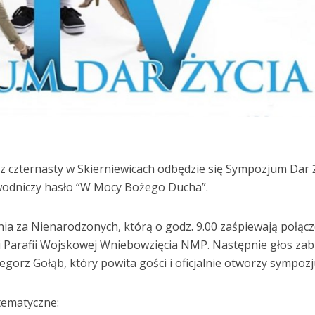
az czternasty w Skierniewicach odbędzie się Sympozjum Dar Ż
odniczy hasło “W Mocy Bożego Ducha”.
ia za Nienarodzonych, którą o godz. 9.00 zaśpiewają połąc
a i Parafii Wojskowej Wniebowzięcia NMP. Następnie głos zab
egorz Gołąb, który powita gości i oficjalnie otworzy sympoz
tematyczne: