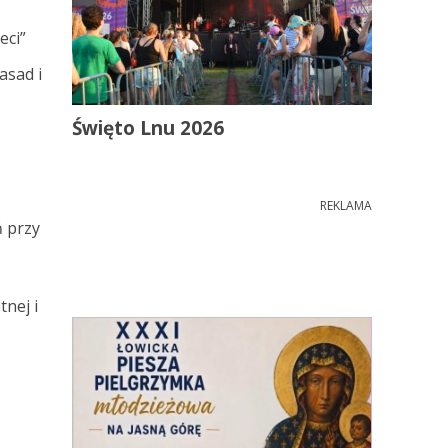
eci”
asad i
Święto Lnu 2026
REKLAMA
ń przy
nej i