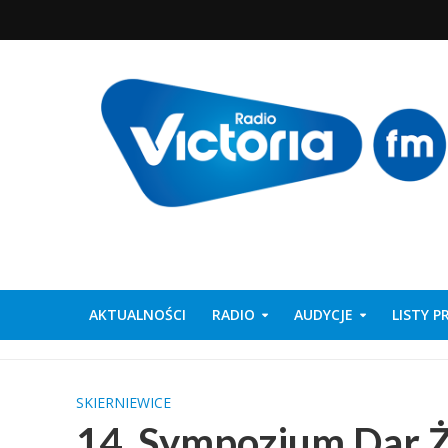
AKTUALNOŚCI
RADIO
AUDYCJE
LISTY 
SKIERNIEWICE
14. Sympozjum Dar 