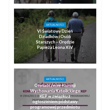
AKTUALNOŚCI
VI Światowy Dzień
Dziadków i Osób
Starszych – Orędzie
Papieża Leona XIV
AKTUALNOŚCI
Oświadczenie Komisji
Wychowania Katolickiego
KEP w związku z
ogłoszeniem podstawy
programowej przedmiotu