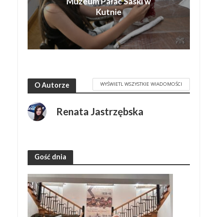
Muzeum Pałac Saski w
Kutnie
WYŚWIETL WSZYSTKIE WIADOMOŚCI
O Autorze
Renata Jastrzębska
Gość dnia