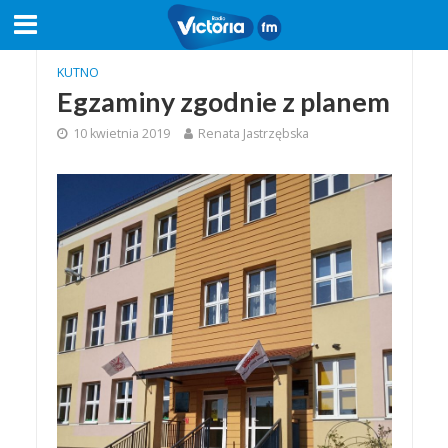
KUTNO
Egzaminy zgodnie z planem
10 kwietnia 2019
Renata Jastrzębska