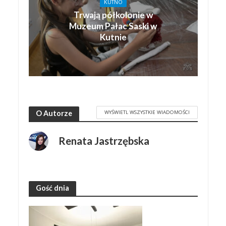
KUTNO
Trwają półkolonie w
Muzeum Pałac Saski w
Kutnie
WYŚWIETL WSZYSTKIE WIADOMOŚCI
O Autorze
Renata Jastrzębska
Gość dnia