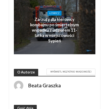
ŁOWICZ
Zarzuty dla kierowcy
kombajnu po śmiertelnym
wypadku z udziałem 11-
latka w miejscowości
Sypień
WYŚWIETL WSZYSTKIE WIADOMOŚCI
O Autorze
Beata Graszka
Gość dnia