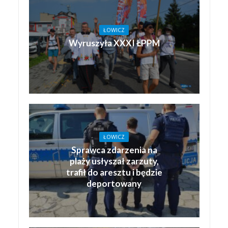
ŁOWICZ
Wyruszyła XXXI ŁPPM
ŁOWICZ
Sprawca zdarzenia na
plaży usłyszał zarzuty,
trafił do aresztu i będzie
deportowany