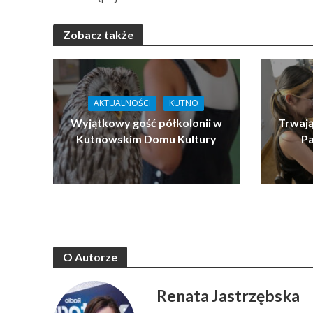
Zobacz także
AKTUALNOŚCI
KUTNO
Wyjątkowy gość półkolonii w
Trwaj
Kutnowskim Domu Kultury
Pa
O Autorze
Renata Jastrzębska