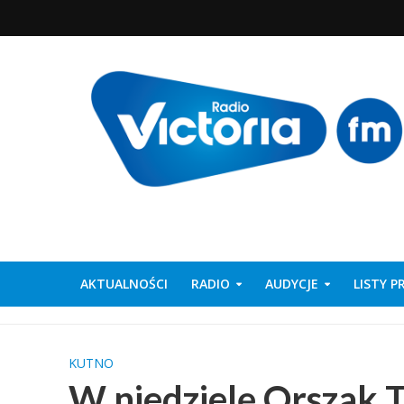
AKTUALNOŚCI
RADIO
AUDYCJE
LISTY 
KUTNO
W niedzielę Orszak T