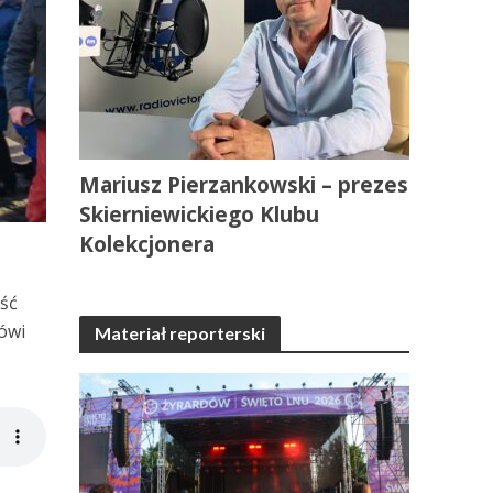
Mariusz Pierzankowski – prezes
Skierniewickiego Klubu
Kolekcjonera
ość
Mówi
Materiał reporterski