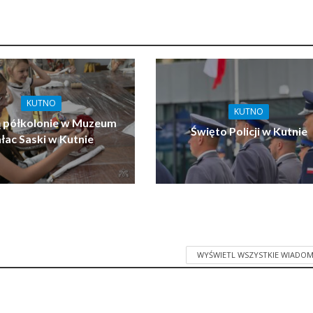
KUTNO
KUTNO
ą półkolonie w Muzeum
Święto Policji w Kutnie
łac Saski w Kutnie
WYŚWIETL WSZYSTKIE WIADOM